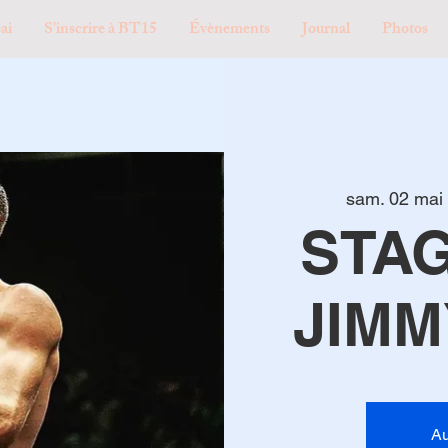
ai
S'inscrire à BT15
Évènements
Journal
Photos
sam. 02 mai
 
STAG
JIMM
Au