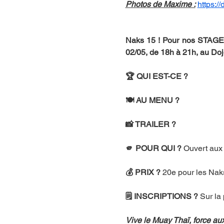
Photos de Maxime :
https:
Naks 15 ! Pour nos STAGES
02/05, de 18h à 21h, au D
🏆 QUI EST-CE ? 
🍽️ AU MENU ?
📸 TRAILER ?
🫵 POUR QUI ?
 Ouvert aux 
💰 PRIX ?
 20e pour les Naks
🗒️ INSCRIPTIONS ?
 Sur l
Vive le Muay Thaï, force aux