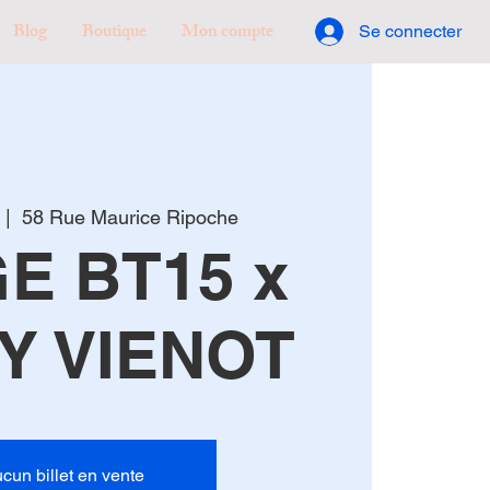
Blog
Boutique
Mon compte
Se connecter
 |  
58 Rue Maurice Ripoche
E BT15 x
Y VIENOT
cun billet en vente