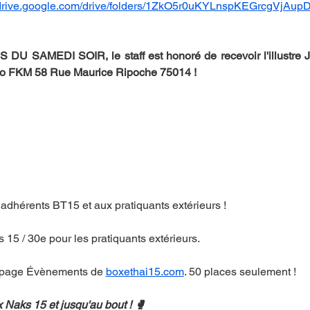
//drive.google.com/drive/folders/1ZkO5r0uKYLnspKEGrcgVjA
 DU SAMEDI SOIR, le staff est honoré de recevoir l'illustre
ojo FKM 58 Rue Maurice Ripoche 75014 !
adhérents BT15 et aux pratiquants extérieurs ! 
 15 / 30e pour les pratiquants extérieurs. 
a page Évènements de 
boxethai15.com
. 50 places seulement !
 Naks 15 et jusqu'au bout ! 🥊