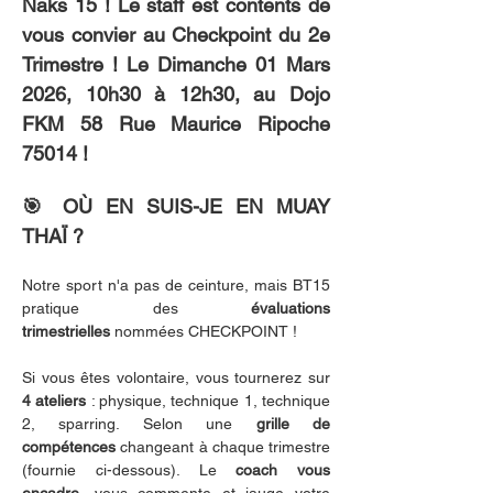
Naks 15 ! Le staff est contents de 
vous convier au Checkpoint du 2e 
Trimestre ! Le Dimanche 01 Mars 
2026, 10h30 à 12h30, au Dojo 
FKM 58 Rue Maurice Ripoche 
75014 ! 
🎯 OÙ EN SUIS-JE EN MUAY 
THAÏ ?
Notre sport n'a pas de ceinture, mais BT15 
pratique des 
évaluations 
trimestrielles
 nommées CHECKPOINT ! 
Si vous êtes volontaire, vous tournerez sur 
4 ateliers
 : physique, technique 1, technique 
2, sparring. Selon une 
grille de 
compétences
 changeant à chaque trimestre 
(fournie ci-dessous). Le 
coach vous 
encadre
, vous commente et jauge votre 